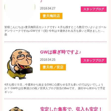
♪
2018.04.27
スタッフブログ
妻天梅田店
皆様こんにちは♪妻天梅田店カントクです♪ ４月も残すところ数日でいよいよゴール
デンウィークですね♪GWです！(笑) 今年は９連休される方も多いと聞きました…。
羨
GWは稼ぎ時ですよ♪
2018.04.25
スタッフブログ
妻天桜ノ宮店
4月も残り５日…今週末から始まるGWに心躍らせる方も多いのではないでしょう
か？ GW中は仕事漬けの桜ノ宮求人ブログ担当のBooです。 旅行やら何やらで予定
ギッシ
安定した集客で、収入も安定！