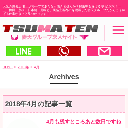
大阪の風俗店 妻天グループであたなも働きませんか？採用率も稼げる率も100%！十
三・梅田・京橋・日本橋・尼崎と、
風俗主要都市を網羅した妻天グループだからこそ稼
げる仕事がきっと見つかります！
toggl
navig
LINEで送る
電話する
メー
HOME
2018年
4
月
Archives
2018年4月
の記事一覧
4月も残すところあと数日ですね