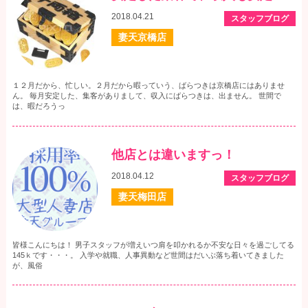
2018.04.21
スタッフブログ
妻天京橋店
１２月だから、忙しい。２月だから暇っていう、ばらつきは京橋店にはありませ
ん。 毎月安定した、集客がありまして、収入にばらつきは、出ません。 世間で
は、暇だろうっ
他店とは違いますっ！
2018.04.12
スタッフブログ
妻天梅田店
皆様こんにちは！ 男子スタッフが増えいつ肩を叩かれるか不安な日々を過ごしてる
145ｋです・・・。 入学や就職、人事異動など世間はだいぶ落ち着いてきました
が、風俗