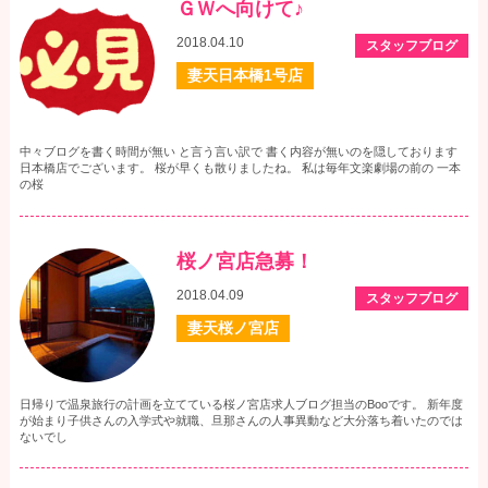
ＧＷへ向けて♪
2018.04.10
スタッフブログ
妻天日本橋1号店
中々ブログを書く時間が無い と言う言い訳で 書く内容が無いのを隠しております
日本橋店でございます。 桜が早くも散りましたね。 私は毎年文楽劇場の前の 一本
の桜
桜ノ宮店急募！
2018.04.09
スタッフブログ
妻天桜ノ宮店
日帰りで温泉旅行の計画を立てている桜ノ宮店求人ブログ担当のBooです。 新年度
が始まり子供さんの入学式や就職、旦那さんの人事異動など大分落ち着いたのでは
ないでし