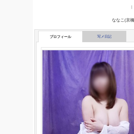
<<前へ
ななこ(京橋店)
写メ日記
プロフィール