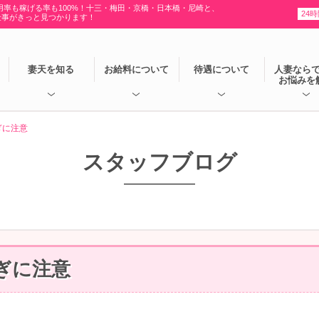
用率も稼げる率も100%！十三・梅田・京橋・日本橋・尼崎と、
24
仕事がきっと見つかります！
妻天を知る
お給料について
待遇について
人妻なら
お悩みを
ぎに注意
スタッフブログ
ぎに注意