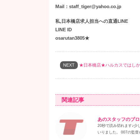
Mail：staff_tiger@yahoo.co.jp
私,日本橋店求人担当への直通LINE
LINE ID
osarutan3805★
NEXT
★日本橋店★ハルカスではし
関連記事
あのスタッフのブロ
20秒で読み切れます♪
いりました。 007の監