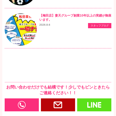
【梅田店】妻天グループ創業10年以上の実績が御座
います。
2026.8.6
スタッフブログ
お問い合わせだけでも結構です！少しでもピンときたら
ご連絡ください！！
0120-166-977
お問い合わせ・写メ
LI