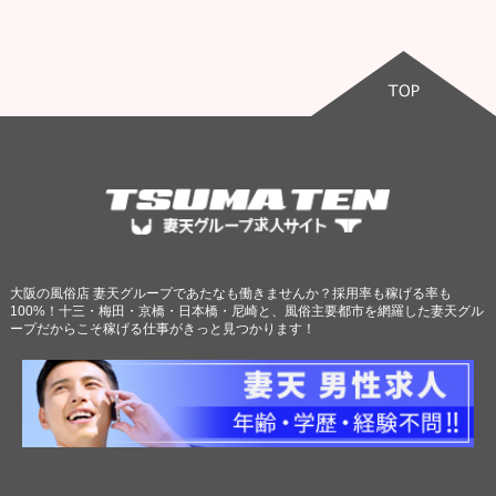
大阪の風俗店 妻天グループであたなも働きませんか？採用率も稼げる率も
100%！十三・梅田・京橋・日本橋・尼崎と、風俗主要都市を網羅した妻天グル
ープだからこそ稼げる仕事がきっと見つかります！