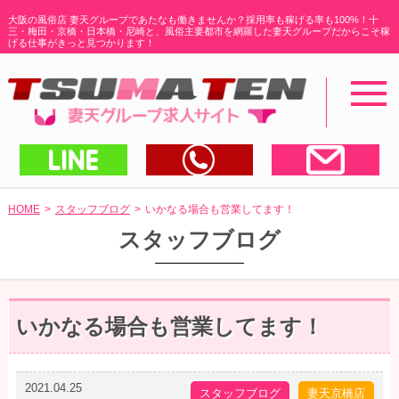
大阪の風俗店 妻天グループであたなも働きませんか？採用率も稼げる率も100%！十
三・梅田・京橋・日本橋・尼崎と、
風俗主要都市を網羅した妻天グループだからこそ稼
げる仕事がきっと見つかります！
toggl
navig
LINEで送る
電話する
メー
HOME
スタッフブログ
いかなる場合も営業してます！
スタッフブログ
いかなる場合も営業してます！
2021.04.25
スタッフブログ
妻天京橋店