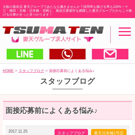
大阪の風俗店 妻天グループであたなも働きませんか？採用率も稼げる率も100%！十
三・梅田・京橋・日本橋・尼崎と、
風俗主要都市を網羅した妻天グループだからこそ稼
げる仕事がきっと見つかります！
toggl
navig
LINEで送る
電話する
メー
HOME
スタッフブログ
面接応募前によくある悩み♪
スタッフブログ
面接応募前によくある悩み♪
2017.11.25
スタッフブログ
妻天日本橋1号店